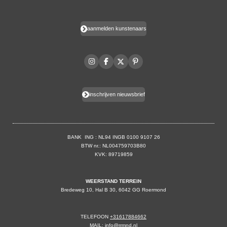
aanmelden kunstenaars
I
F
X
P
n
a
i
s
c
n
t
e
t
a
b
e
inschrijven nieuwsbrief
g
o
r
r
o
e
a
k
s
m
t
BANK ING : NL94 INGB 0100 9107 26
BTW nr.: NL004759703B80
KVK: 89719859
WEERSTAND TERREIN
Bredeweg 10, Hal B 30, 6042 GG Roermond
TELEFOON
+31617884662
MAIL:
info@rrmnd.nl