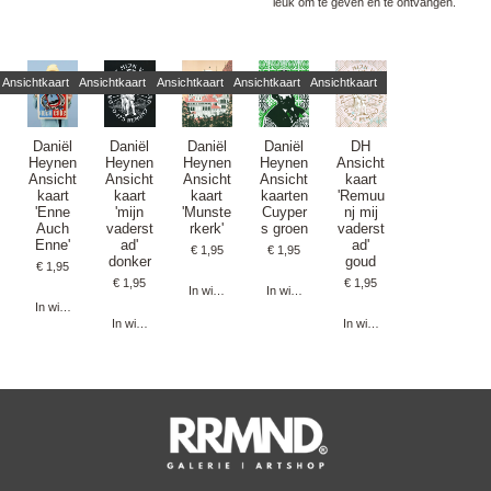
leuk om te geven en te ontvangen.
Ansichtkaart
Ansichtkaart
Ansichtkaart
Ansichtkaart
Ansichtkaart
Daniël
Daniël
Daniël
Daniël
DH
Heynen
Heynen
Heynen
Heynen
Ansicht
Ansicht
Ansicht
Ansicht
Ansicht
kaart
kaart
kaart
kaart
kaarten
'Remuu
'Enne
'mijn
'Munste
Cuyper
nj mij
Auch
vaderst
rkerk'
s groen
vaderst
Enne'
ad'
ad'
€ 1,95
€ 1,95
donker
goud
€ 1,95
€ 1,95
€ 1,95
In winkelwagen
In winkelwagen
In winkelwagen
In winkelwagen
In winkelwagen