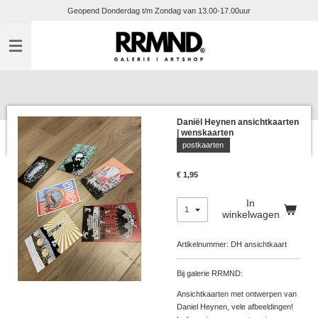
Geopend Donderdag t/m Zondag van 13.00-17.00uur
Ga
direct
naar
de
hoofdinhoud
Daniël Heynen ansichtkaarten
| wenskaarten
postkaarten
€ 1,95
In
winkelwagen
Artikelnummer:
DH ansichtkaart
Bij galerie RRMND:
Ansichtkaarten met ontwerpen van
Daniel Heynen, vele afbeeldingen!