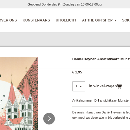
Geopend Donderdag t/m Zondag van 13.00-17.00uur
OVER ONS
KUNSTENAARS
UITGELICHT
AT THE GIFTSHOP
SOK
Daniël Heynen Ansichtkaart 'Muns
€ 1,95
In winkelwagen
Artikelnummer:
DH ansichtkaart Munster
De ansichtkaart van Daniël Heynen is le
ook mooi als decoratie in bijvoorbeeld j