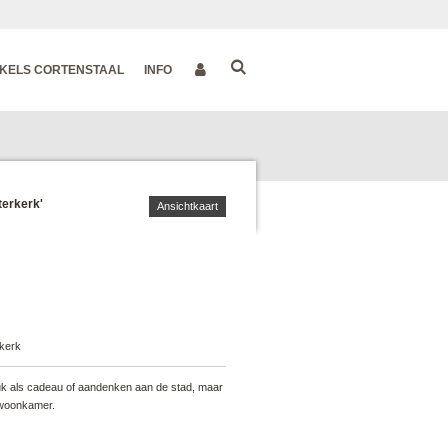
KELS CORTENSTAAL
INFO
terkerk'
Ansichtkaart
kerk
uk als cadeau of aandenken aan de stad, maar
e woonkamer.