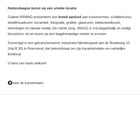
Hedendaagse kunst op een unieke locatie
Galerie RRMND presenteert een
breed aanbod
aan kunstvormen: schilderkunst,
beeldhouwkunst, keramiek, fotografie, grafiek, glaskunst, edelsmeedkunst,
tekeningen en nieuwe media. De ruimte (ong. 450m2) is vrij toegankelijk en nodigt
bezoekers uit om kunst op een laagdrempelige manier te ervaren.
Gevestigd in een getransformeerd, industrieel fabriekspand aan de Bredeweg 10
(Hal B 30) in Roermond, dat bekendstaat om zijn karakteristieke en ruimtelijke
lichtinval.
U bent van harte welkom!
naar de kunstenaars