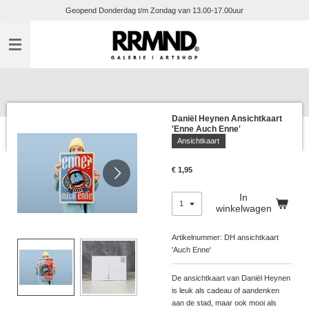
Geopend Donderdag t/m Zondag van 13.00-17.00uur
Ga
direct
naar
de
hoofdinhoud
Daniël Heynen Ansichtkaart
'Enne Auch Enne'
Ansichtkaart
€ 1,95
In
winkelwagen
Artikelnummer:
DH ansichtkaart
'Auch Enne'
De ansichtkaart van Daniël Heynen
is leuk als cadeau of aandenken
aan de stad, maar ook mooi als