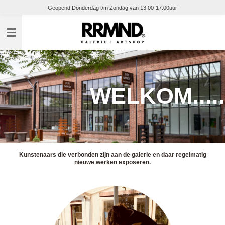
Geopend Donderdag t/m Zondag van 13.00-17.00uur
Ga
direct
naar
de
hoofdinhoud
WELKOM.....
Kunstenaars die verbonden zijn aan de galerie en daar regelmatig
nieuwe werken exposeren.