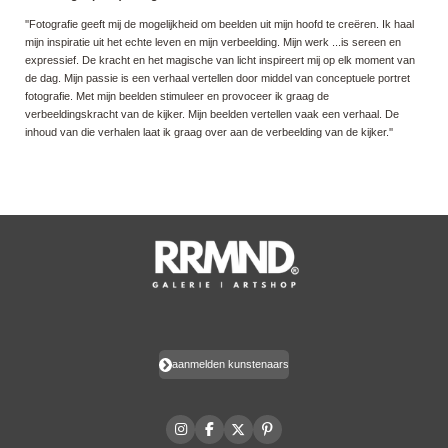
''Fotografie geeft mij de mogelijkheid om beelden uit mijn hoofd te creëren. Ik haal
mijn inspiratie uit het echte leven en mijn verbeelding. Mijn werk ...is sereen en
expressief. De kracht en het magische van licht inspireert mij op elk moment van
de dag. Mijn passie is een verhaal vertellen door middel van conceptuele portret
fotografie. Met mijn beelden stimuleer en provoceer ik graag de
verbeeldingskracht van de kijker. Mijn beelden vertellen vaak een verhaal. De
inhoud van die verhalen laat ik graag over aan de verbeelding van de kijker.''
aanmelden kunstenaars
I
F
X
P
n
a
i