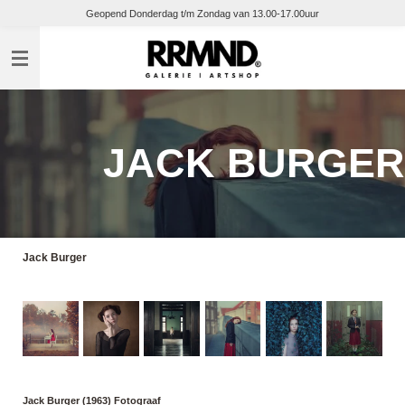
Geopend Donderdag t/m Zondag van 13.00-17.00uur
Ga
direct
naar
de
hoofdinhoud
JACK BURGER
Jack Burger
Jack Burger (1963) Fotograaf