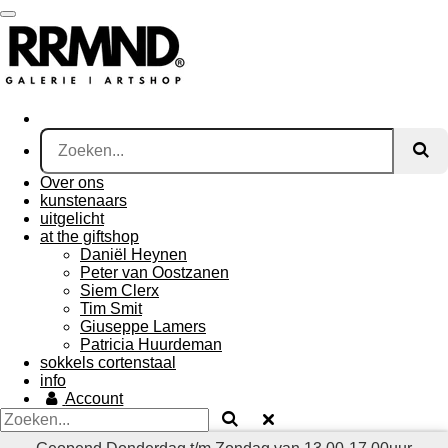
Ga
direct
naar
de
hoofdinhoud
Over ons
kunstenaars
uitgelicht
at the giftshop
Daniël Heynen
Peter van Oostzanen
Siem Clerx
Tim Smit
Giuseppe Lamers
Patricia Huurdeman
sokkels cortenstaal
info
Account