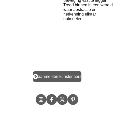
beweging vast te leggen.
Treed binnen in een wereld
waar abstractie en
herkenning elkaar
ontmoeten.
aanmelden kunstenaars
I
F
X
P
n
a
i
s
c
n