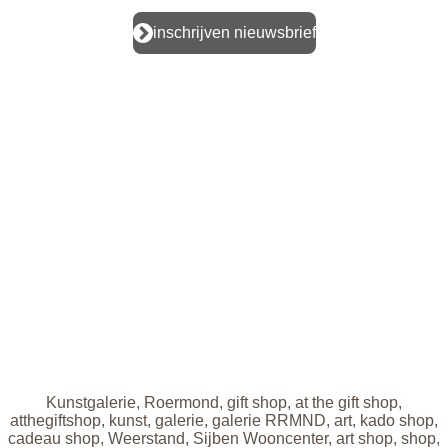
t
e
t
a
b
e
inschrijven nieuwsbrief
g
o
r
r
o
e
a
k
s
m
t
BANK ING : NL94 INGB 0100 9107 26
BTW nr.: NL004759703B80
KVK: 89719859
WEERSTAND TERREIN
Bredeweg 10, Hal B 30, 6042 GG Roermond
TELEFOON
+31617884662
MAIL:
info@rrmnd.nl
www.rrmnd.nl
Kunstgalerie, Roermond, gift shop, at the gift shop,
atthegiftshop, kunst, galerie, galerie RRMND, art, kado shop,
cadeau shop, Weerstand, Sijben Wooncenter, art shop, shop,