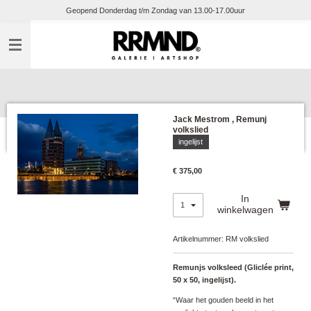
Geopend Donderdag t/m Zondag van 13.00-17.00uur
Ga
direct
naar
de
hoofdinhoud
Jack Mestrom , Remunj
volkslied
ingelijst
€ 375,00
In
winkelwagen
Artikelnummer:
RM volkslied
Remunjs volksleed (Gliclée print,
50 x 50, ingelijst).
“Waar het gouden beeld in het