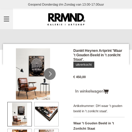
Geopend Donderdag t/m Zondag van 13.00-17.00uur
Ga
direct
naar
de
hoofdinhoud
Daniël Heynen Artprint 'Waar
't Gouden Beeld in 't zonlicht
Staat'.
uitverkocht
€ 450,00
In winkelwagen
Artikelnummer:
DH waar 't gouden
beeld in 't zonlicht staat'.
Waar ’t Gouden Beeld in ’t
Zonlicht Staat