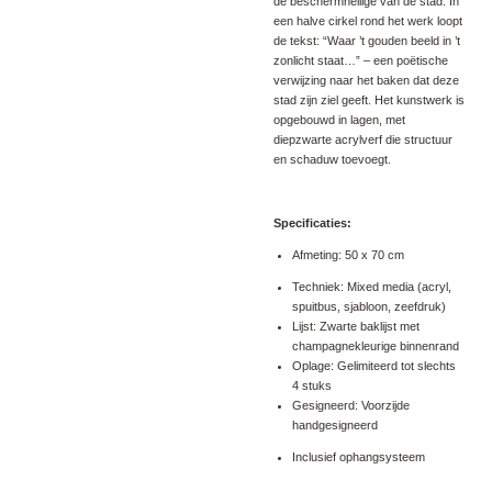
de beschermheilige van de stad. In
een halve cirkel rond het werk loopt
de tekst: “Waar ’t gouden beeld in ’t
zonlicht staat…” – een poëtische
verwijzing naar het baken dat deze
stad zijn ziel geeft. Het kunstwerk is
opgebouwd in lagen, met
diepzwarte acrylverf die structuur
en schaduw toevoegt.
Specificaties:
Afmeting: 50 x 70 cm
Techniek: Mixed media (acryl,
spuitbus, sjabloon, zeefdruk)
Lijst: Zwarte baklijst met
champagnekleurige binnenrand
Oplage: Gelimiteerd tot slechts
4 stuks
Gesigneerd: Voorzijde
handgesigneerd
Inclusief ophangsysteem