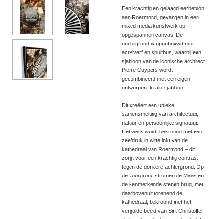
Een krachtig en gelaagd eerbetoon
aan Roermond, gevangen in een
mixed media kunstwerk op
opgespannen canvas. De
ondergrond is opgebouwd met
acrylverf en spuitbus, waarbij een
sjabloon van de iconische architect
Pierre Cuypers wordt
gecombineerd met een eigen
ontworpen florale sjabloon.
Dit creëert een unieke
samensmelting van architectuur,
natuur en persoonlijke signatuur.
Het werk wordt bekroond met een
zeefdruk in witte inkt van de
kathedraal van Roermond – dit
zorgt voor een krachtig contrast
tegen de donkere achtergrond. Op
de voorgrond stromen de Maas en
de kenmerkende stenen brug, met
daarbovenuit torenend de
kathedraal, bekroond met het
vergulde beeld van Sint Christoffel,