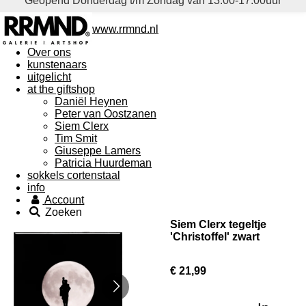
Geopend Donderdag t/m Zondag van 13.00-17.00uur
www.rrmnd.nl
Over ons
kunstenaars
uitgelicht
at the giftshop
Daniël Heynen
Peter van Oostzanen
Siem Clerx
Tim Smit
Giuseppe Lamers
Patricia Huurdeman
sokkels cortenstaal
info
Account
Zoeken
Siem Clerx tegeltje
'Christoffel' zwart
€ 21,99