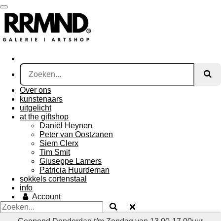
Ga
direct
naar
de
hoofdinhoud
Over ons
kunstenaars
uitgelicht
at the giftshop
Daniël Heynen
Peter van Oostzanen
Siem Clerx
Tim Smit
Giuseppe Lamers
Patricia Huurdeman
sokkels cortenstaal
info
Account