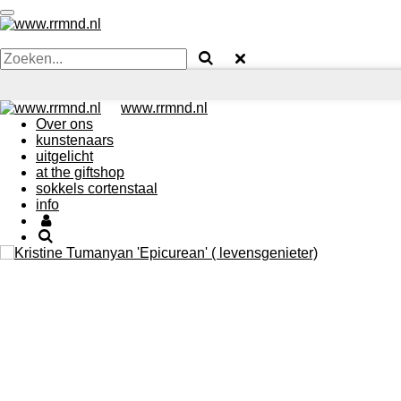
Ga
direct
naar
de
hoofdinhoud
www.rrmnd.nl
Over ons
kunstenaars
uitgelicht
at the giftshop
sokkels cortenstaal
info