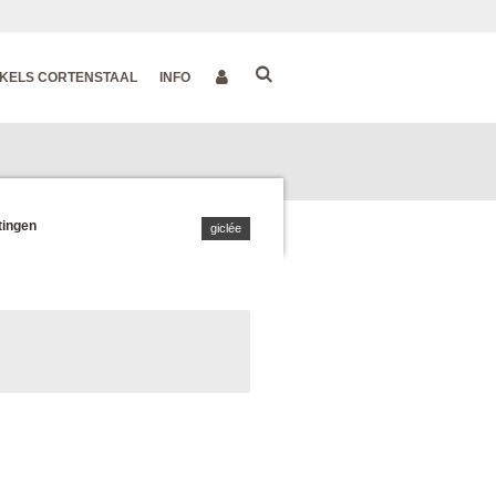
KELS CORTENSTAAL
INFO
tingen
giclée