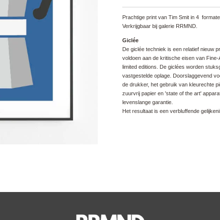
Prachtige print van Tim Smit in 4 formaten
Verkrijgbaar bij galerie RRMND.
Giclée
De giclée techniek is een relatief nieuw 
voldoen aan de kritische eisen van Fine-
limited editions. De giclées worden stuk
vastgestelde oplage. Doorslaggevend vo
de drukker, het gebruik van kleurechte 
zuurvrij papier en 'state of the art' appa
levenslange garantie.
Het resultaat is een verbluffende gelijkeni