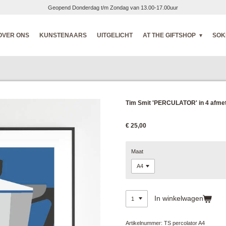
Geopend Donderdag t/m Zondag van 13.00-17.00uur
OVER ONS
KUNSTENAARS
UITGELICHT
AT THE GIFTSHOP
SOK
Tim Smit 'PERCULATOR' in 4 afme
€ 25,00
Maat
In winkelwagen
Artikelnummer:
TS percolator A4