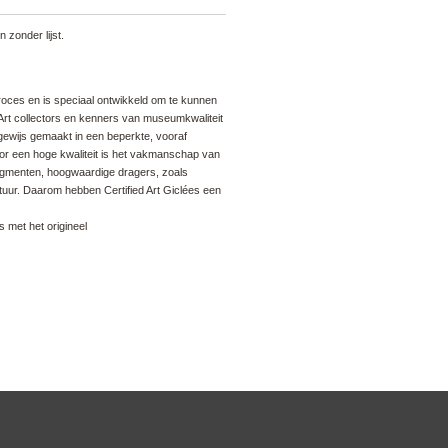
 zonder lijst.
proces en is speciaal ontwikkeld om te kunnen
Art collectors en kenners van museumkwaliteit
sgewijs gemaakt in een beperkte, vooraf
or een hoge kwaliteit is het vakmanschap van
pigmenten, hoogwaardige dragers, zoals
ratuur. Daarom hebben Certified Art Giclées een
s met het origineel