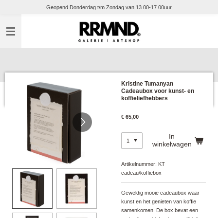
Geopend Donderdag t/m Zondag van 13.00-17.00uur
Ga
direct
naar
de
hoofdinhoud
Kristine Tumanyan
Cadeaubox voor kunst- en
koffieliefhebbers
€ 65,00
In
winkelwagen
Artikelnummer:
KT
cadeau/koffiebox
Geweldig mooie cadeaubox waar
kunst en het genieten van koffie
samenkomen. De box bevat een