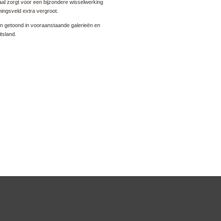
aal zorgt voor een bijzondere wisselwerking
ingsveld extra vergroot.
 getoond in vooraanstaande galerieën en
tsland.