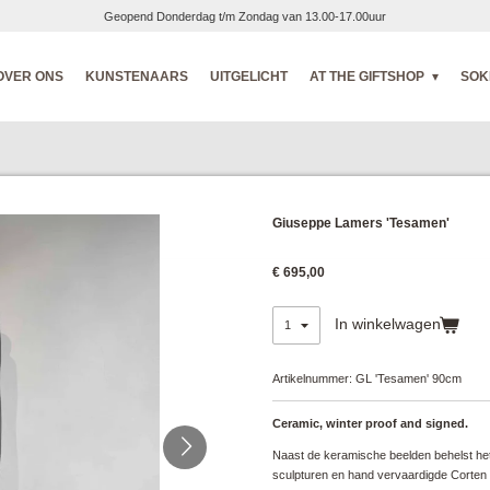
Geopend Donderdag t/m Zondag van 13.00-17.00uur
OVER ONS
KUNSTENAARS
UITGELICHT
AT THE GIFTSHOP
SOK
Giuseppe Lamers 'Tesamen'
€ 695,00
In winkelwagen
Artikelnummer:
GL 'Tesamen' 90cm
Ceramic, winter proof and signed.
Naast de keramische beelden behelst h
sculpturen en hand vervaardigde Corten