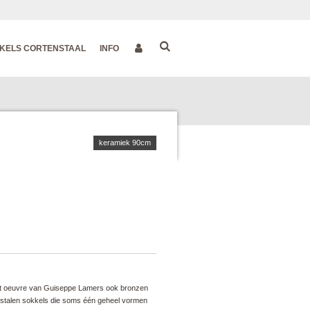
KELS CORTENSTAAL
INFO
keramiek 90cm
et oeuvre van Guiseppe Lamers ook bronzen
 stalen sokkels die soms één geheel vormen