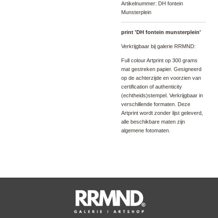
Artikelnummer:
DH fontein
Munsterplein
print 'DH fontein munsterplein'
Verkrijgbaar bij galerie RRMND:
Full colour Artprint op 300 grams
mat gestreken papier. Gesigneerd
op de achterzijde en voorzien van
certification of authenticity
(echtheids)stempel. Verkrijgbaar in
verschillende formaten. Deze
Artprint wordt zonder lijst geleverd,
alle beschikbare maten zijn
algemene fotomaten.