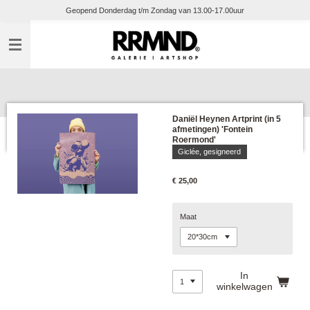
Geopend Donderdag t/m Zondag van 13.00-17.00uur
Ga
direct
naar
de
hoofdinhoud
Daniël Heynen Artprint (in 5
afmetingen) 'Fontein
Roermond'
Giclée, gesigneerd
€ 25,00
Maat
In
winkelwagen