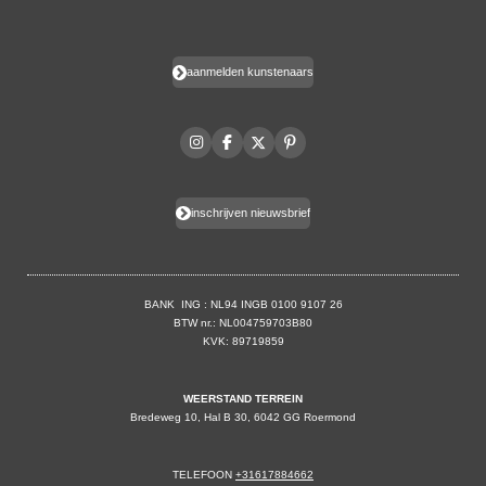
aanmelden kunstenaars
I
F
X
P
n
a
i
s
c
n
t
e
t
a
b
e
inschrijven nieuwsbrief
g
o
r
r
o
e
a
k
s
m
t
BANK ING : NL94 INGB 0100 9107 26
BTW nr.: NL004759703B80
KVK: 89719859
WEERSTAND TERREIN
Bredeweg 10, Hal B 30, 6042 GG Roermond
TELEFOON
+31617884662