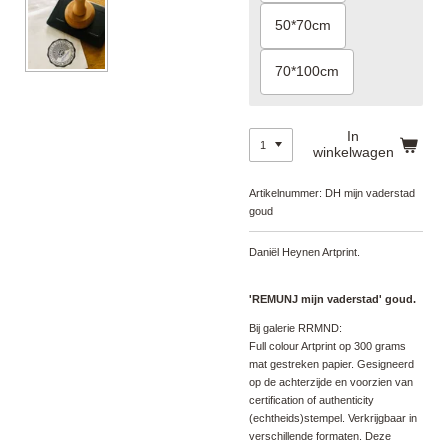
50*70cm
70*100cm
In
winkelwagen
Artikelnummer:
DH mijn vaderstad
goud
Daniël Heynen Artprint.
'REMUNJ mijn vaderstad' goud.
Bij galerie RRMND:
Full colour Artprint op 300 grams
mat gestreken papier. Gesigneerd
op de achterzijde en voorzien van
certification of authenticity
(echtheids)stempel. Verkrijgbaar in
verschillende formaten. Deze