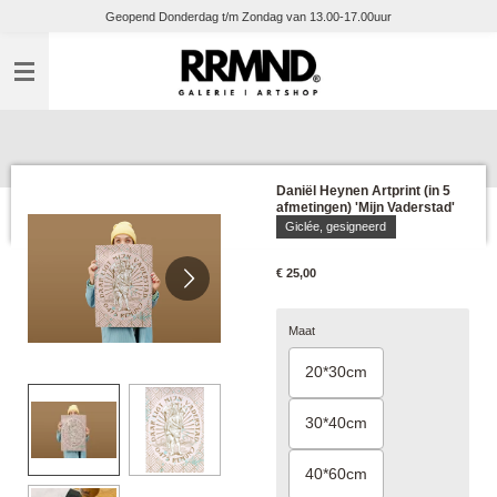
Geopend Donderdag t/m Zondag van 13.00-17.00uur
Ga
direct
naar
de
hoofdinhoud
Daniël Heynen Artprint (in 5
afmetingen) 'Mijn Vaderstad'
Giclée, gesigneerd
€ 25,00
Maat
20*30cm
30*40cm
40*60cm