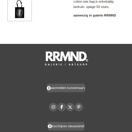
cotton tote bag is enkelzijdig
bedrukt. oplage 50 stuks.
aanwezig in galerie RRMND
aanmelden kunstenaars
I
F
X
P
n
a
i
s
c
n
t
e
t
a
b
e
inschrijven nieuwsbrief
g
o
r
r
o
e