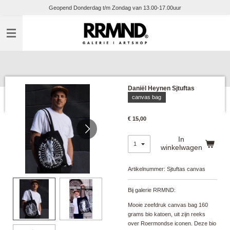
Geopend Donderdag t/m Zondag van 13.00-17.00uur
Ga
direct
naar
de
hoofdinhoud
Daniël Heynen Sjtuftas
canvas bag
€ 15,00
In
winkelwagen
Artikelnummer:
Sjtuftas canvas
Bij galerie RRMND:
Mooie zeefdruk canvas bag 160
grams bio katoen, uit zijn reeks
over Roermondse iconen. Deze bio