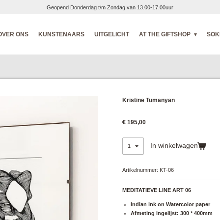
Geopend Donderdag t/m Zondag van 13.00-17.00uur
OVER ONS
KUNSTENAARS
UITGELICHT
AT THE GIFTSHOP
SOK
Kristine Tumanyan
€ 195,00
In winkelwagen
Artikelnummer:
KT-06
MEDITATIEVE LINE ART 06
Indian ink on Watercolor paper
Afmeting ingelijst: 300 * 400mm