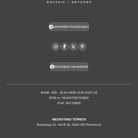
aanmelden kunstenaars
I
F
X
P
n
a
i
s
c
n
t
e
t
a
b
e
inschrijven nieuwsbrief
g
o
r
r
o
e
a
k
s
m
t
BANK ING : NL94 INGB 0100 9107 26
BTW nr.: NL004759703B80
KVK: 89719859
WEERSTAND TERREIN
Bredeweg 10, Hal B 30, 6042 GG Roermond