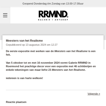
Geopend Donderdag t/m Zondag van 13.00-17.00uur
Ga
direct
naar
de
hoofdinhoud
Meesters van het Realisme
Gepubliceerd op 13 augustus 2024 om 12:27
De eerste expositie met werken van de
Meesters van het Realisme
is een
feit.
Van 5 oktober tot en met 16 november 2024 vormt
Galerie RRMND
in
Roermond het prachtige decor voor een expositie met 46 schilderijen en
enkele tekeningen van maar liefst 23
Meesters van het Realisme
.
iedereen is van harte welkom!
Volgende
»
Reactie plaatsen